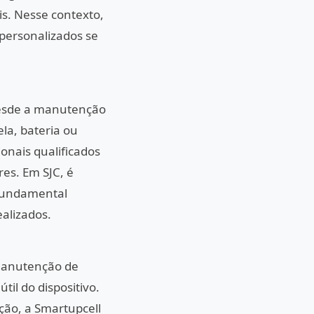
s. Nesse contexto,
 personalizados se
desde a manutenção
la, bateria ou
ionais qualificados
es. Em SJC, é
 fundamental
ealizados.
manutenção de
til do dispositivo.
ção, a Smartupcell