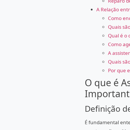
Reparo d
A Relação entr
Como enco
Quais são
Qual é o c
Como agen
A assisten
Quais são
Por que e
O que é As
Important
Definição de
É fundamental enten