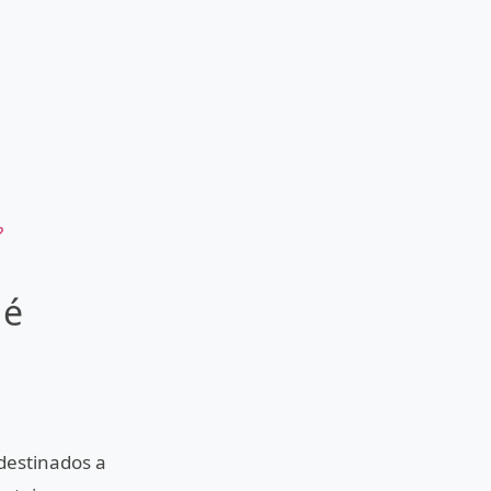
?
 é
destinados a