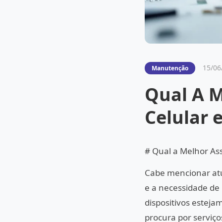
15/06
Manutenção
Qual A M
Celular 
# Qual a Melhor As
Cabe mencionar atu
e a necessidade de
dispositivos estej
procura por serviço