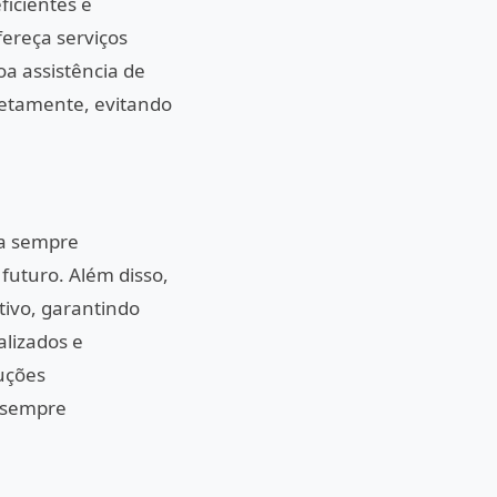
ficientes e
fereça serviços
a assistência de
rretamente, evitando
ja sempre
futuro. Além disso,
itivo, garantindo
alizados e
luções
a sempre