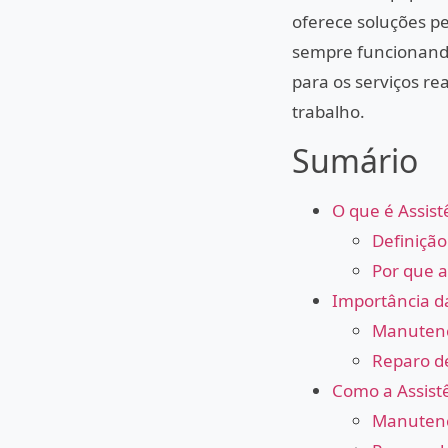
oferece soluções pe
sempre funcionando
para os serviços r
trabalho.
Sumário
O que é Assist
Definição
Por que a
Importância da
Manutenç
Reparo d
Como a Assistê
Manutenç