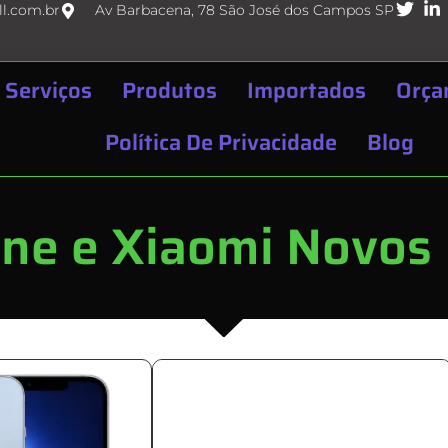
l.com.br
Av Barbacena, 78 São José dos Campos SP
Serviços
Produtos
Importados
Orça
Política De Privacidade
Blog
ne e Xiaomi Novos