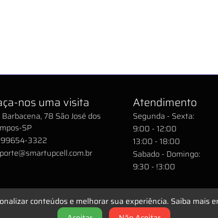
aça-nos uma visita
Atendimento
 Barbacena, 78 São José dos
Segunda - Sexta:
mpos-SP
9:00 - 12:00
 99654-3322
13:00 - 18:00
porte@smartupcell.com.br
Sabado - Domingo:
9:30 - !3:00
onalizar conteúdos e melhorar sua experiência. Saiba mais 
l Assistência Técnica Especializada © 2025 | Todos os direito
Aceitar
Não Aceitar