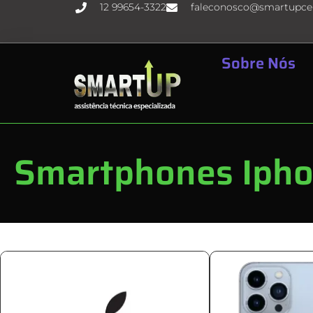
12 99654-3322
faleconosco@smartupcel
Sobre Nós
Smartphones Ipho